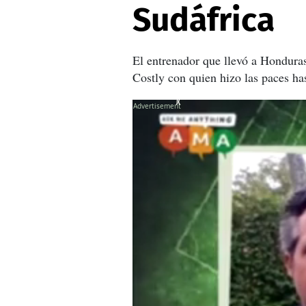
Sudáfrica
El entrenador que llevó a Honduras
Costly con quien hizo las paces ha
X
X
X