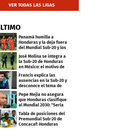
VER TODAS LAS LIGAS
ÚLTIMO
Panamá humilla a
Honduras y la deja fuera
del Mundial Sub-20 y los
Juegos Olímpicos
José Molina se integra a
la Sub-20 de Honduras
en México: el motivo de
su viaje
Francis explica las
ausencias en la Sub-20 y
desconoce el tema de
los tiktokers
Pepe Mejía no asegura
que Honduras clasifique
al Mundial 2030: "Sería
mentir"
Tabla de posiciones del
Premundial Sub-20 de
Concacaf: Honduras
necesita un milagro