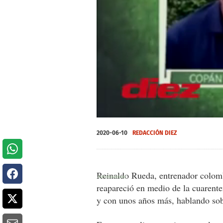
0
seconds
2020-06-10
REDACCIÓN DIEZ
of
0
seconds
Volume
0%
Reinaldo Rueda, entrenador colom
reapareció en medio de la cuarent
y con unos años más, hablando sobr