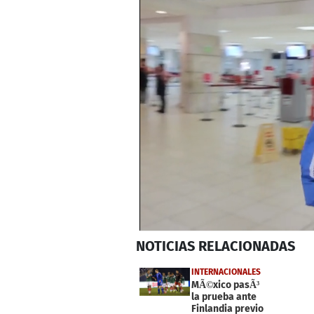
0
NOTICIAS
RELACIONADAS
seconds
of
36
INTERNACIONALES
seconds
Volume
MÃ©xico pasÃ³
0%
la prueba ante
Finlandia previo