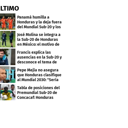
ÚLTIMO
Panamá humilla a
Honduras y la deja fuera
del Mundial Sub-20 y los
Juegos Olímpicos
José Molina se integra a
la Sub-20 de Honduras
en México: el motivo de
su viaje
Francis explica las
ausencias en la Sub-20 y
desconoce el tema de
los tiktokers
Pepe Mejía no asegura
que Honduras clasifique
al Mundial 2030: "Sería
mentir"
Tabla de posiciones del
Premundial Sub-20 de
Concacaf: Honduras
necesita un milagro