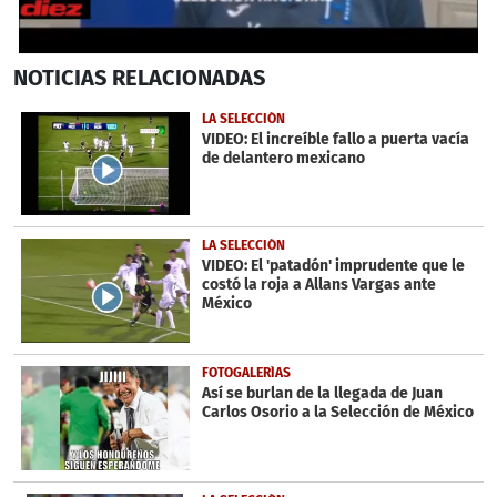
0
NOTICIAS
RELACIONADAS
seconds
of
2
LA SELECCIÓN
minutes,
VIDEO: El increíble fallo a puerta vacía
5
de delantero mexicano
seconds
LA SELECCIÓN
VIDEO: El 'patadón' imprudente que le
costó la roja a Allans Vargas ante
México
FOTOGALERÍAS
Así se burlan de la llegada de Juan
Carlos Osorio a la Selección de México