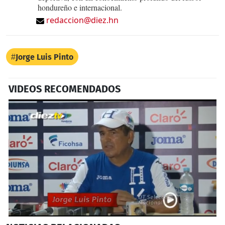
hondureño e internacional.
redaccion@diez.hn
Jorge Luis Pinto
VIDEOS RECOMENDADOS
0