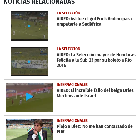
NOTICIAS
RELACIONADAS
seconds
of
3
LA SELECCIÓN
minutes,
VIDEO: Así fue el gol Erick Andino para
7
empatarle a Sudáfrica
seconds
LA SELECCIÓN
VIDEO: La Selección mayor de Honduras
felicita a la Sub-23 por su boleto a Río
2016
INTERNACIONALES
VIDEO: El increíble fallo del belga Dries
Mertens ante Israel
INTERNACIONALES
Piojo a Diez: 'No me han contactado de
EUA'