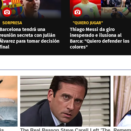
SORPRESA
"QUIERO JUGAR"
Barcelona tendrá una
Thiago Messi da giro
reunión secreta con Julián
inesperado e ilusiona al
Álvarez para tomar decisión
Barca: "Quiero defender los
final
colores"