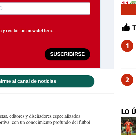
 y recibir tus newsletters.
1
SUSCRIBIRSE
2
irme al canal de noticias
LO 
tas, editores y diseñadores especializados
ortiva, con un conocimiento profundo del fútbol