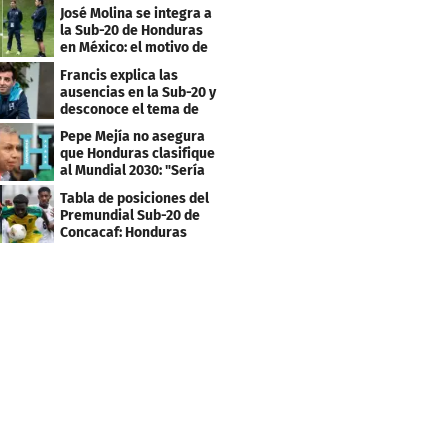
Juegos Olímpicos
José Molina se integra a
la Sub-20 de Honduras
en México: el motivo de
su viaje
Francis explica las
ausencias en la Sub-20 y
desconoce el tema de
los tiktokers
Pepe Mejía no asegura
que Honduras clasifique
al Mundial 2030: "Sería
mentir"
Tabla de posiciones del
Premundial Sub-20 de
Concacaf: Honduras
necesita un milagro