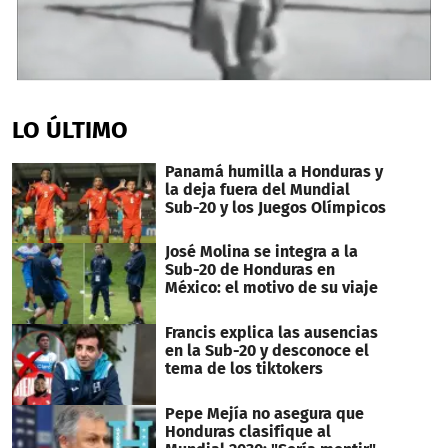
1
second
of
LO ÚLTIMO
6
minutes,
3
Panamá humilla a Honduras y
seconds
la deja fuera del Mundial
Sub-20 y los Juegos Olímpicos
José Molina se integra a la
Sub-20 de Honduras en
México: el motivo de su viaje
Francis explica las ausencias
en la Sub-20 y desconoce el
tema de los tiktokers
Pepe Mejía no asegura que
Honduras clasifique al