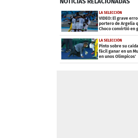
NOTICIAS
RELACIONADAS
seconds
of
1
LA SELECCIÓN
minute,
VIDEO: El grave erro
31
portero de Argelia 
seconds
Volume
Choco convirtió en 
0%
LA SELECCIÓN
Pinto sobre su caída
fácil ganar en un Mu
en unos Olímpicos'