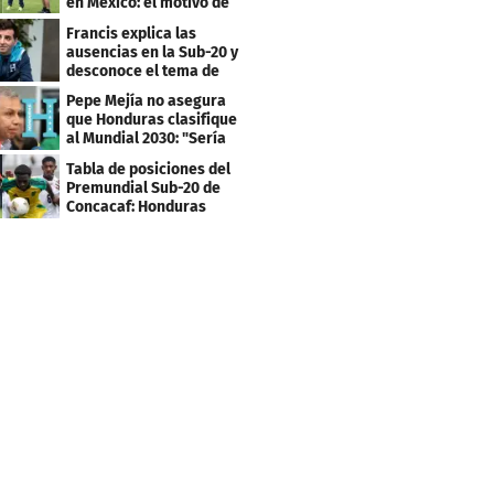
en México: el motivo de
su viaje
Francis explica las
ausencias en la Sub-20 y
desconoce el tema de
los tiktokers
Pepe Mejía no asegura
que Honduras clasifique
al Mundial 2030: "Sería
mentir"
Tabla de posiciones del
Premundial Sub-20 de
Concacaf: Honduras
necesita un milagro