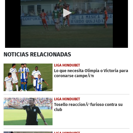
0
NOTICIAS
RELACIONADAS
seconds
of
40
LIGA HONDUBET
seconds
Lo que necesita Olimpia o Victoria para
coronarse campeÃ³n
LIGA HONDUBET
Tosello reaccionÃ³ furioso contra su
club