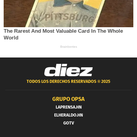
TODOS LOS DERECHOS RESERVADOS ®
2025
GRUPO OPSA
LAPRENSA.HN
ELHERALDO.HN
GOTV