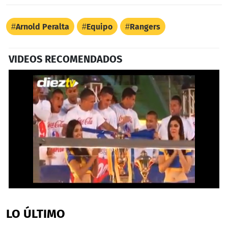
Arnold Peralta
Equipo
Rangers
VIDEOS RECOMENDADOS
0
seconds
of
LO ÚLTIMO
3
minutes,