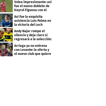
Volea impresionante: así
fue el nuevo doblete de
Keyrol Figueoa con el
Liverpool
Así fue la exquisita
asistencia Luis Palma en
la victoria del Lech
Poznán
Andy Najar rompe el
silencio y deja claro si
regresará a la selección:
"Firme..."
Arriaga ya no entrena
con Levante: la oferta y
el nuevo club que quiere
al hondureño