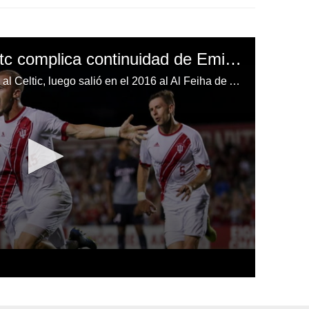
Nuevo fichaje del Celitc complica continuidad de Emilio Izaguirre
Emilio Izaguirre llegó en el 2010 al Celtic, luego salió en el 2016 al Al Feiha de Arabia Saudita y en el 2017 tuvo su regreso.