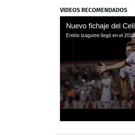
VIDEOS RECOMENDADOS
0
seconds
of