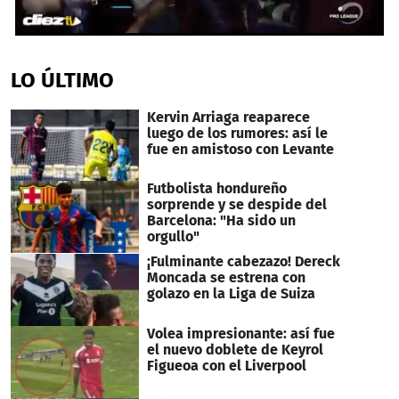
0
seconds
of
LO ÚLTIMO
3
minutes,
19
Kervin Arriaga reaparece
seconds
luego de los rumores: así le
fue en amistoso con Levante
Futbolista hondureño
sorprende y se despide del
Barcelona: "Ha sido un
orgullo"
¡Fulminante cabezazo! Dereck
Moncada se estrena con
golazo en la Liga de Suiza
Volea impresionante: así fue
el nuevo doblete de Keyrol
Figueoa con el Liverpool