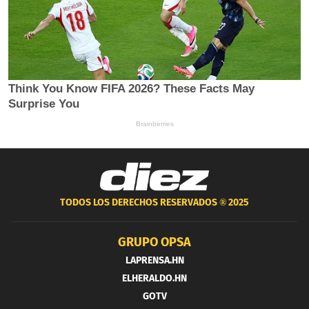
TODOS LOS DERECHOS RESERVADOS ®
2025
GRUPO OPSA
LAPRENSA.HN
ELHERALDO.HN
GOTV