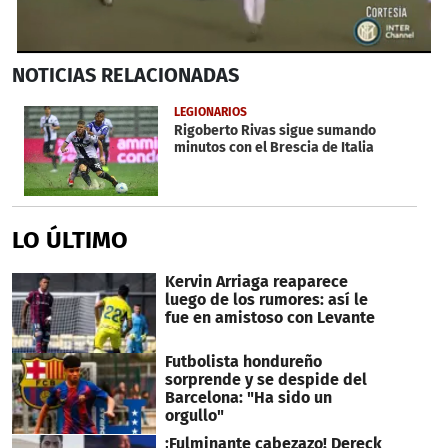
0
NOTICIAS
RELACIONADAS
seconds
of
57
LEGIONARIOS
seconds
Rigoberto Rivas sigue sumando
minutos con el Brescia de Italia
LO ÚLTIMO
Kervin Arriaga reaparece
luego de los rumores: así le
fue en amistoso con Levante
Futbolista hondureño
sorprende y se despide del
Barcelona: "Ha sido un
orgullo"
¡Fulminante cabezazo! Dereck