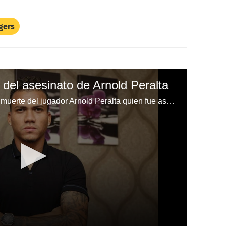
gers
del asesinato de Arnold Peralta
Se recuerda con mucho dolor la muerte del jugador Arnold Peralta quien fue asesinado en La Ceiba.