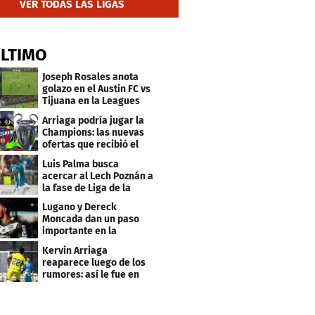
VER TODAS LAS LIGAS
ÚLTIMO
Joseph Rosales anota
golazo en el Austin FC vs
Tijuana en la Leagues
Cup
Arriaga podría jugar la
Champions: las nuevas
ofertas que recibió el
Levante
Luis Palma busca
acercar al Lech Poznán a
la fase de Liga de la
Europa League
Lugano y Dereck
Moncada dan un paso
importante en la
Conference League
Kervin Arriaga
reaparece luego de los
rumores: así le fue en
amistoso con Levante