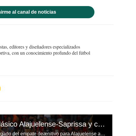
irme al canal de noticias
tas, editores y diseñadores especializados
ortiva, con un conocimiento profundo del fútbol
Vibrante empate en clásico Alajuelense-Saprissa y con tres goles hondureños
Jonathan McDonald fue el encargado del empate deænitivo para Alajuelense ante Saprissa.