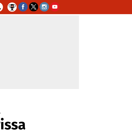
l
issa