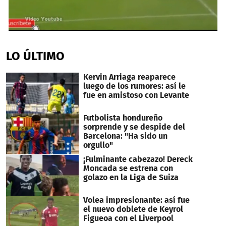
0
seconds
of
LO ÚLTIMO
22
seconds
Kervin Arriaga reaparece
luego de los rumores: así le
fue en amistoso con Levante
Futbolista hondureño
sorprende y se despide del
Barcelona: "Ha sido un
orgullo"
¡Fulminante cabezazo! Dereck
Moncada se estrena con
golazo en la Liga de Suiza
Volea impresionante: así fue
el nuevo doblete de Keyrol
Figueoa con el Liverpool