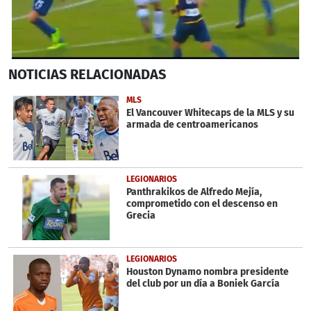
0
NOTICIAS
RELACIONADAS
seconds
of
43
MLS
seconds
El Vancouver Whitecaps de la MLS y su
armada de centroamericanos
LEGIONARIOS
Panthrakikos de Alfredo Mejía,
comprometido con el descenso en
Grecia
LEGIONARIOS
Houston Dynamo nombra presidente
del club por un día a Boniek García