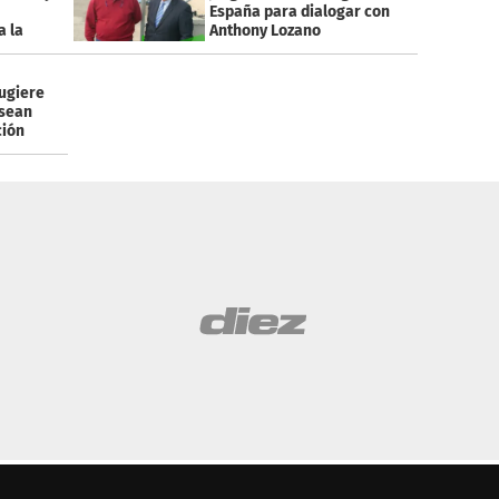
España para dialogar con
a la
Anthony Lozano
ugiere
 sean
ción