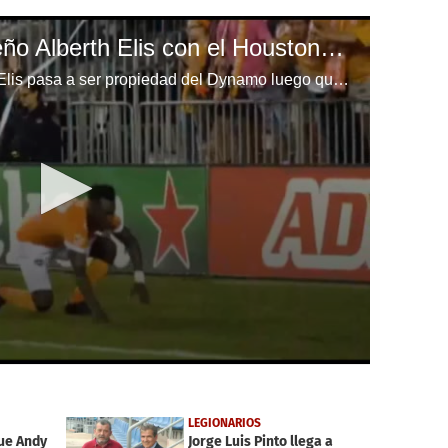
Los goles del hondureño Alberth Elis con el Houston Dynamo
El delantero hondureño Alberth Elis pasa a ser propiedad del Dynamo luego que ambos clubes hayan acordado su venta.
LEGIONARIOS
ue Andy
Jorge Luis Pinto llega a