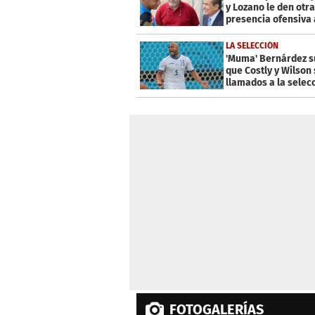
0%
y Lozano le den otra
presencia ofensiva 
selección'
LA SELECCIÓN
'Muma' Bernárdez s
que Costly y Wilson
llamados a la selec
FOTOGALERÍAS