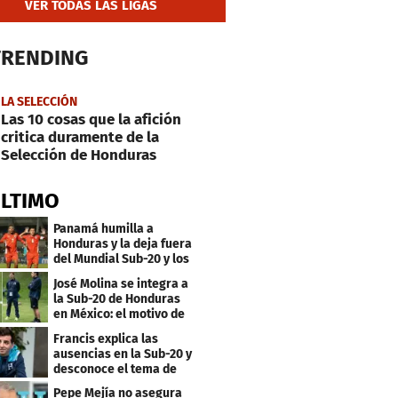
VER TODAS LAS LIGAS
TRENDING
LA SELECCIÓN
Las 10 cosas que la afición
critica duramente de la
Selección de Honduras
ÚLTIMO
Panamá humilla a
Honduras y la deja fuera
del Mundial Sub-20 y los
Juegos Olímpicos
José Molina se integra a
la Sub-20 de Honduras
en México: el motivo de
su viaje
Francis explica las
ausencias en la Sub-20 y
desconoce el tema de
los tiktokers
Pepe Mejía no asegura