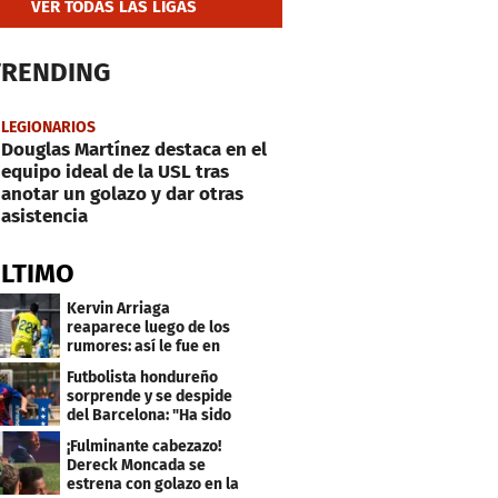
VER TODAS LAS LIGAS
TRENDING
LEGIONARIOS
Douglas Martínez destaca en el
equipo ideal de la USL tras
anotar un golazo y dar otras
asistencia
ÚLTIMO
Kervin Arriaga
reaparece luego de los
rumores: así le fue en
amistoso con Levante
Futbolista hondureño
sorprende y se despide
del Barcelona: "Ha sido
un orgullo"
¡Fulminante cabezazo!
Dereck Moncada se
estrena con golazo en la