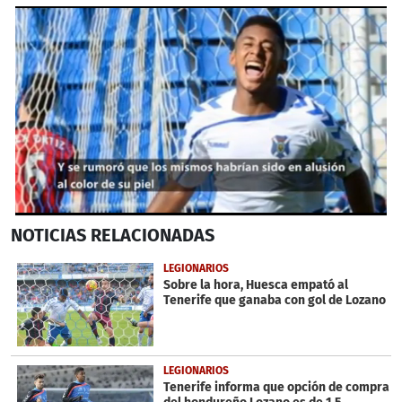
0
NOTICIAS
RELACIONADAS
seconds
of
57
LEGIONARIOS
seconds
Sobre la hora, Huesca empató al
Tenerife que ganaba con gol de Lozano
LEGIONARIOS
Tenerife informa que opción de compra