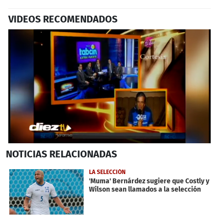
VIDEOS RECOMENDADOS
0
NOTICIAS
RELACIONADAS
seconds
of
1
LA SELECCIÓN
minute,
'Muma' Bernárdez sugiere que Costly y
12
Wilson sean llamados a la selección
seconds