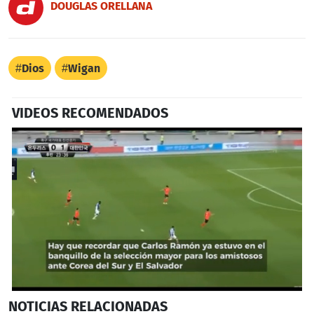
DOUGLAS ORELLANA
Dios
Wigan
VIDEOS RECOMENDADOS
0
NOTICIAS
RELACIONADAS
seconds