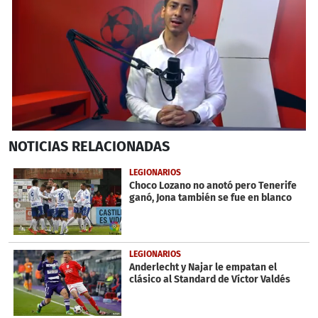
0
NOTICIAS
RELACIONADAS
seconds
of
7
LEGIONARIOS
minutes,
Choco Lozano no anotó pero Tenerife
45
ganó, Jona también se fue en blanco
seconds
LEGIONARIOS
Anderlecht y Najar le empatan el
clásico al Standard de Víctor Valdés