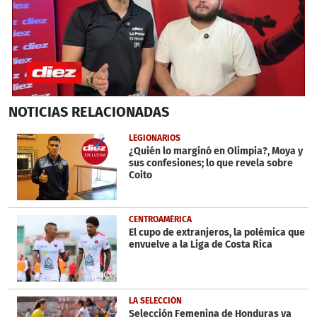
0
NOTICIAS
RELACIONADAS
seconds
of
12
LEGIONARIOS
minutes,
¿Quién lo marginó en Olimpia?, Moya y
34
sus confesiones; lo que revela sobre
seconds
Coito
CENTROAMÉRICA
El cupo de extranjeros, la polémica que
envuelve a la Liga de Costa Rica
LA SELECCIÓN
Selección Femenina de Honduras ya