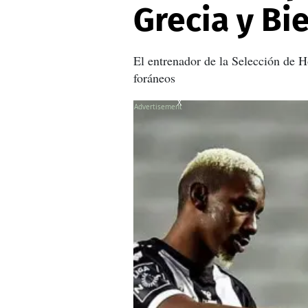
Grecia y Bi
El entrenador de la Selección de H
foráneos
X
X