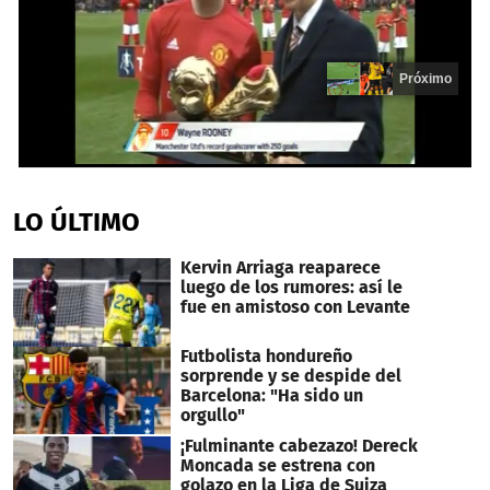
Próximo
0
seconds
of
LO ÚLTIMO
13
seconds
Kervin Arriaga reaparece
luego de los rumores: así le
fue en amistoso con Levante
Futbolista hondureño
sorprende y se despide del
Barcelona: "Ha sido un
orgullo"
¡Fulminante cabezazo! Dereck
Moncada se estrena con
golazo en la Liga de Suiza