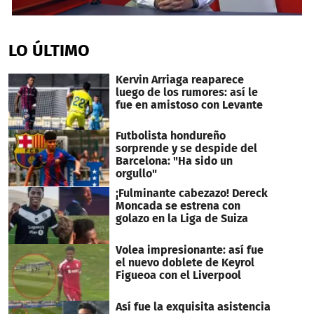
0
seconds
of
LO ÚLTIMO
7
minutes,
45
Kervin Arriaga reaparece
seconds
luego de los rumores: así le
fue en amistoso con Levante
Futbolista hondureño
sorprende y se despide del
Barcelona: "Ha sido un
orgullo"
¡Fulminante cabezazo! Dereck
Moncada se estrena con
golazo en la Liga de Suiza
Volea impresionante: así fue
el nuevo doblete de Keyrol
Figueoa con el Liverpool
Así fue la exquisita asistencia