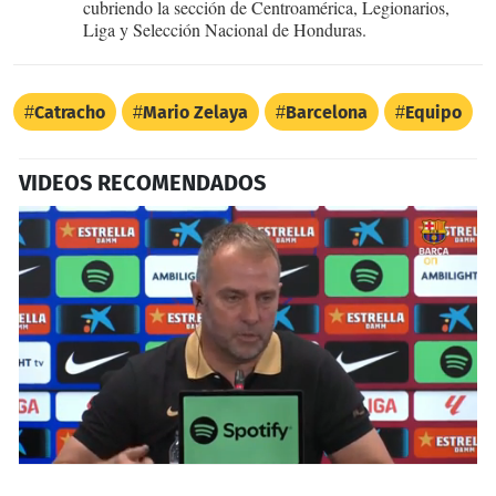
cubriendo la sección de Centroamérica, Legionarios,
Liga y Selección Nacional de Honduras.
Catracho
Mario Zelaya
Barcelona
Equipo
VIDEOS RECOMENDADOS
0
seconds