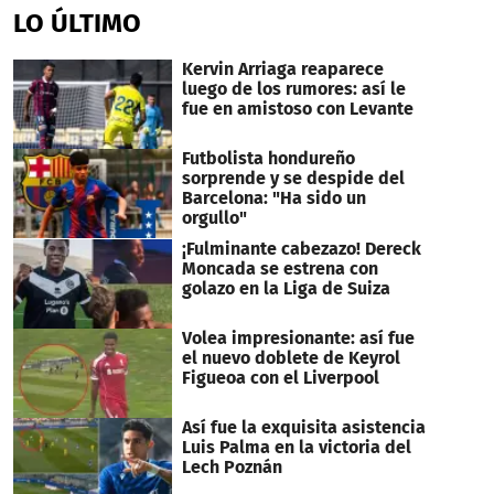
of
LO ÚLTIMO
1
minute,
28
Kervin Arriaga reaparece
seconds
luego de los rumores: así le
fue en amistoso con Levante
Futbolista hondureño
sorprende y se despide del
Barcelona: "Ha sido un
orgullo"
¡Fulminante cabezazo! Dereck
Moncada se estrena con
golazo en la Liga de Suiza
Volea impresionante: así fue
el nuevo doblete de Keyrol
Figueoa con el Liverpool
Así fue la exquisita asistencia
Luis Palma en la victoria del
Lech Poznán