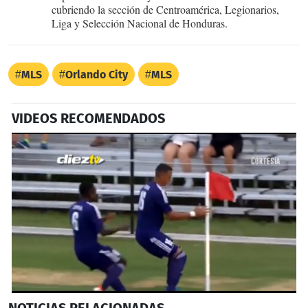
cubriendo la sección de Centroamérica, Legionarios,
Liga y Selección Nacional de Honduras.
MLS
Orlando City
MLS
VIDEOS RECOMENDADOS
0
NOTICIAS
RELACIONADAS