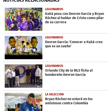
seconds
of
39
LEGIONARIOS
seconds
Kaká posa con Devron García y Bryan
Róchez al hablar de Cristo como pilar
de su carrera
LEGIONARIOS
Devron García: 'Conocer a Kaká creo
que es un sueño'
LEGIONARIOS
Orlando City de la MLS ficha al
hondureño Devron García
LA SELECCIÓN
Bryan Róchez no estará en los
amistosos contra Colombia