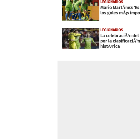
LEGIONARIOS
Mario MartÃ­nez: 'Es
los goles mÃ¡s impo
LEGIONARIOS
La celebraciÃ³n del
por la clasificaciÃ³n
histÃ³rica