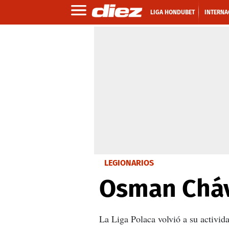
LIGA HONDUBET
INTERNA
LEGIONARIOS
Osman Cháv
La Liga Polaca volvió a su activid