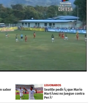
LEGIONARIOS
on sabor
Seattle pedirÃ¡ que Mario
MartÃ­nez no juegue contra
PerÃº