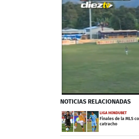
0
NOTICIAS
RELACIONADAS
seconds
of
40
LIGA HONDUBET
seconds
Volume
Finales de la MLS c
0%
catracho