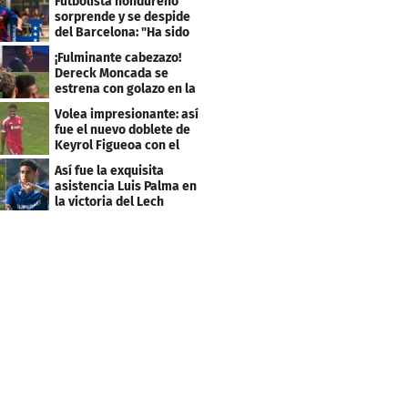
Futbolista hondureño
sorprende y se despide
del Barcelona: "Ha sido
un orgullo"
¡Fulminante cabezazo!
Dereck Moncada se
estrena con golazo en la
Liga de Suiza
Volea impresionante: así
fue el nuevo doblete de
Keyrol Figueoa con el
Liverpool
Así fue la exquisita
asistencia Luis Palma en
la victoria del Lech
Poznán