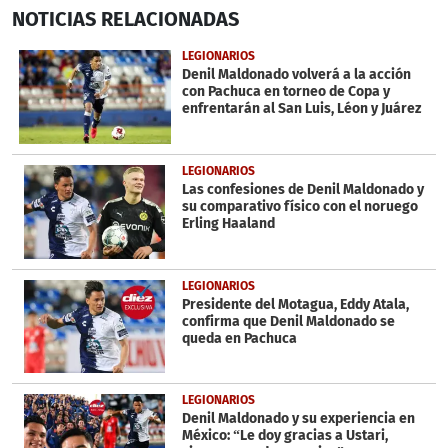
0
NOTICIAS
RELACIONADAS
seconds
of
6
LEGIONARIOS
minutes,
Denil Maldonado volverá a la acción
31
con Pachuca en torneo de Copa y
seconds
enfrentarán al San Luis, Léon y Juárez
LEGIONARIOS
Las confesiones de Denil Maldonado y
su comparativo físico con el noruego
Erling Haaland
LEGIONARIOS
Presidente del Motagua, Eddy Atala,
confirma que Denil Maldonado se
queda en Pachuca
LEGIONARIOS
Denil Maldonado y su experiencia en
México: “Le doy gracias a Ustari,