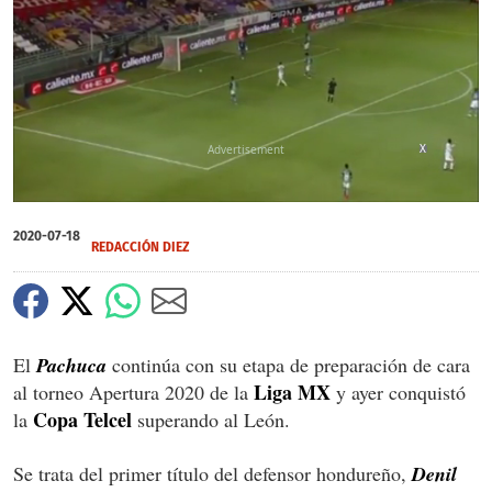
X
0
seconds
2020-07-18
of
REDACCIÓN DIEZ
2
minutes,
1
second
El
Pachuca
continúa con su etapa de preparación de cara
Liga
MX
al torneo Apertura 2020 de la
y ayer conquistó
Copa Telcel
la
superando al León.
Se trata del primer título del defensor hondureño,
Denil