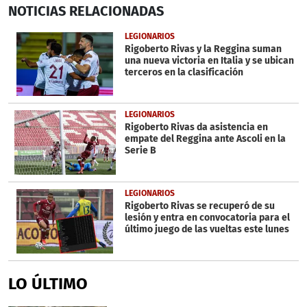
0
NOTICIAS
RELACIONADAS
seconds
of
1
LEGIONARIOS
minute,
Rigoberto Rivas y la Reggina suman
15
una nueva victoria en Italia y se ubican
seconds
terceros en la clasificación
LEGIONARIOS
Rigoberto Rivas da asistencia en
empate del Reggina ante Ascoli en la
Serie B
LEGIONARIOS
Rigoberto Rivas se recuperó de su
lesión y entra en convocatoria para el
último juego de las vueltas este lunes
LO ÚLTIMO