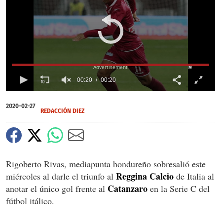
X
00:20
00:20
0
of
2020-02-27
20
REDACCIÓN DIEZ
seconds
Rigoberto Rivas, mediapunta hondureño sobresalió este
Reggina Calcio
miércoles al darle el triunfo al
de Italia al
Catanzaro
anotar el único gol frente al
en la Serie C del
fútbol itálico.