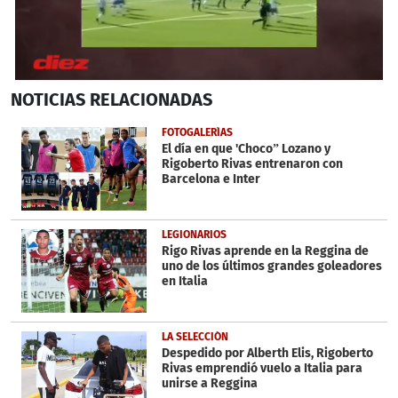
0
NOTICIAS
RELACIONADAS
seconds
of
1
FOTOGALERÍAS
minute,
El día en que 'Choco” Lozano y
15
Rigoberto Rivas entrenaron con
seconds
Barcelona e Inter
LEGIONARIOS
Rigo Rivas aprende en la Reggina de
uno de los últimos grandes goleadores
en Italia
LA SELECCIÓN
Despedido por Alberth Elis, Rigoberto
Rivas emprendió vuelo a Italia para
unirse a Reggina