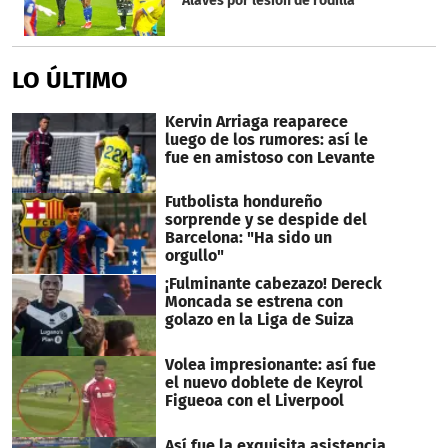
Alavés por lesión de rodilla
LO ÚLTIMO
Kervin Arriaga reaparece
luego de los rumores: así le
fue en amistoso con Levante
Futbolista hondureño
sorprende y se despide del
Barcelona: "Ha sido un
orgullo"
¡Fulminante cabezazo! Dereck
Moncada se estrena con
golazo en la Liga de Suiza
Volea impresionante: así fue
el nuevo doblete de Keyrol
Figueoa con el Liverpool
Así fue la exquisita asistencia