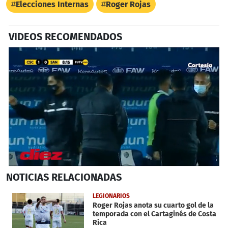
Elecciones Internas
Roger Rojas
VIDEOS RECOMENDADOS
0
NOTICIAS
RELACIONADAS
seconds
of
38
LEGIONARIOS
seconds
Roger Rojas anota su cuarto gol de la
temporada con el Cartaginés de Costa
Rica