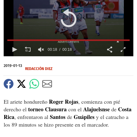
X
00:18
00:18
0
of
2019-01-13
18
REDACCIÓN DIEZ
seconds
Roger
Rojas
El ariete hondureño
, comienza con pié
torneo
Clausura
Alajuelsnse
Costa
derecho el
con el
de
Rica
Santos
Guápiles
, enfrentaron al
de
y el catracho a
los 89 minutos se hizo presente en el marcador.