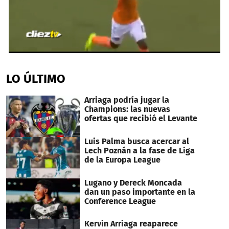
0
seconds
of
LO ÚLTIMO
56
seconds
Arriaga podría jugar la
Champions: las nuevas
ofertas que recibió el Levante
Luis Palma busca acercar al
Lech Poznán a la fase de Liga
de la Europa League
Lugano y Dereck Moncada
dan un paso importante en la
Conference League
Kervin Arriaga reaparece