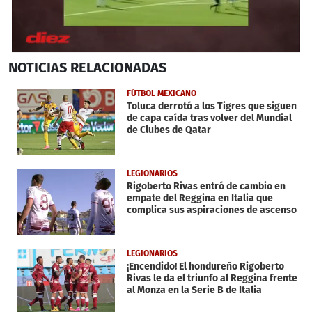
0
NOTICIAS
RELACIONADAS
seconds
of
1
FÚTBOL MEXICANO
minute,
Toluca derrotó a los Tigres que siguen
15
de capa caída tras volver del Mundial
seconds
de Clubes de Qatar
LEGIONARIOS
Rigoberto Rivas entró de cambio en
empate del Reggina en Italia que
complica sus aspiraciones de ascenso
LEGIONARIOS
¡Encendido! El hondureño Rigoberto
Rivas le da el triunfo al Reggina frente
al Monza en la Serie B de Italia