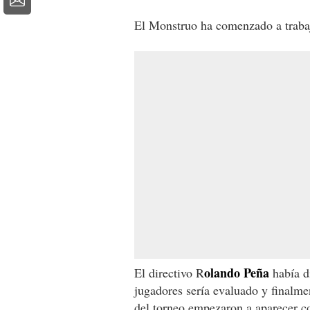
El Monstruo ha comenzado a trabaj
olando Peña
El directivo R
había d
jugadores sería evaluado y finalme
del torneo empezaron a aparecer c