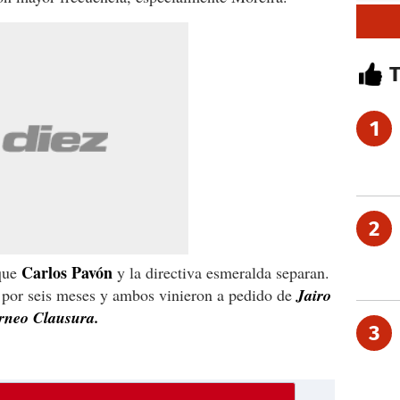
1
2
Carlos Pavón
 que
y la directiva esmeralda separan.
e por seis meses y ambos vinieron a pedido de
Jairo
orneo Clausura.
3