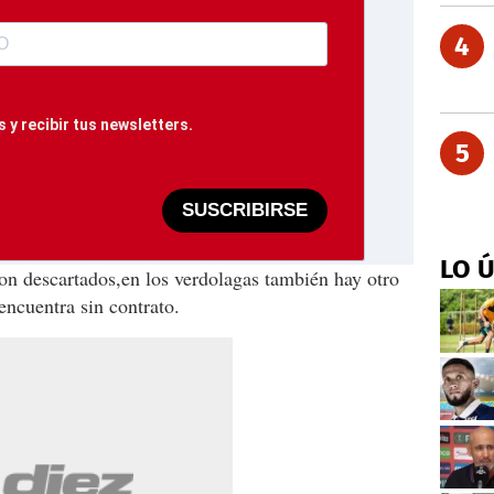
4
 y recibir tus newsletters.
5
SUSCRIBIRSE
LO 
on descartados,en los verdolagas también hay otro
encuentra sin contrato.