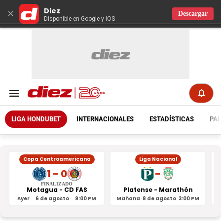
Diez
×
Descargar
Disponible en Google y IOS
LIGA HONDUBET
INTERNACIONALES
ESTADÍSTICAS
PAR
Copa Centroamericana
Liga Nacional
1 - 0
-
FINALIZADO
Motagua - CD FAS
Platense - Marathón
Ayer
6 de agosto
9:00 PM
Mañana
8 de agosto
3:00 PM