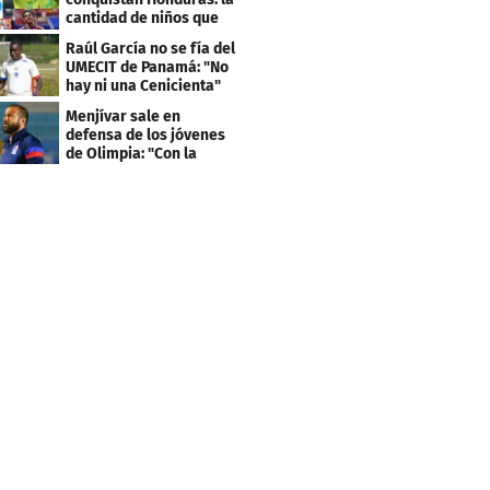
cantidad de niños que
llevan sus nombres
Raúl García no se fía del
UMECIT de Panamá: "No
hay ni una Cenicienta"
Menjívar sale en
defensa de los jóvenes
de Olimpia: "Con la
gente no se queda bien"