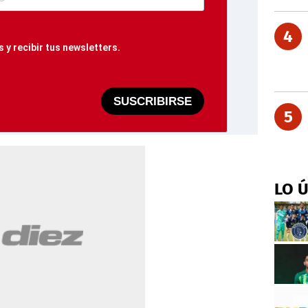
4
 y recibir tus newsletters.
SUSCRIBIRSE
5
LO 