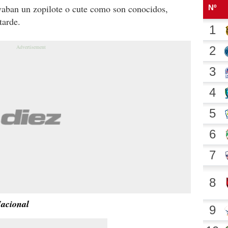
vaban un zopilote o cute como son conocidos,
tarde.
Nacional