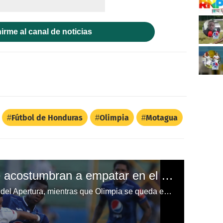
irme al canal de noticias
Fútbol de Honduras
Olimpia
Motagua
Olimpia y Motagua se acostumbran a empatar en el clásico capitalino
Motagua sigue como único líder del Apertura, mientras que Olimpia se queda en la cuarta posición