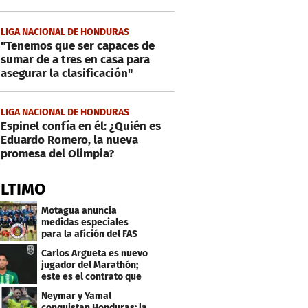
LIGA NACIONAL DE HONDURAS
"Tenemos que ser capaces de
sumar de a tres en casa para
asegurar la clasificación"
LIGA NACIONAL DE HONDURAS
Espinel confía en él: ¿Quién es
Eduardo Romero, la nueva
promesa del Olimpia?
ÚLTIMO
Motagua anuncia
medidas especiales
para la afición del FAS
de El Salvador
Carlos Argueta es nuevo
jugador del Marathón;
este es el contrato que
firmó
Neymar y Yamal
conquistan Honduras: la