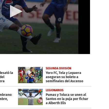
SEGUNDA DIVISIÓN
desató la
Yoro FC, Tela y Lepaera
del
aseguran su boleto a
era
semifinales del Ascenso
LEGIONARIOS
ambrano:
Pumas y Toluca se unen al
mbre,
Santos en la puja por fichar
a Alberth Elis