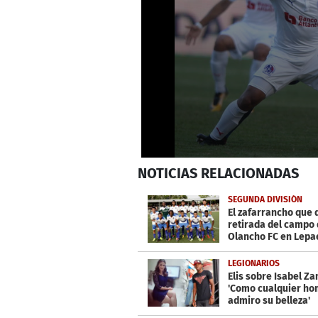
0
NOTICIAS
RELACIONADAS
seconds
of
1
SEGUNDA DIVISIÓN
minute,
El zafarrancho que 
15
retirada del campo 
seconds
Volume
Olancho FC en Lepa
0%
LEGIONARIOS
Elis sobre Isabel Z
'Como cualquier ho
admiro su belleza'