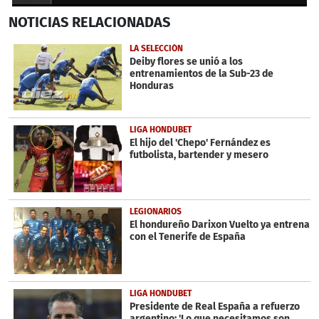
0
NOTICIAS
RELACIONADAS
seconds
of
6
LA SELECCIÓN
minutes,
Deiby flores se unió a los
5
entrenamientos de la Sub-23 de
seconds
Honduras
LIGA HONDUBET
El hijo del 'Chepo' Fernández es
futbolista, bartender y mesero
LEGIONARIOS
El hondureño Darixon Vuelto ya entrena
con el Tenerife de España
LIGA HONDUBET
Presidente de Real España a refuerzo
argentino: 'Lo que necesitamos son