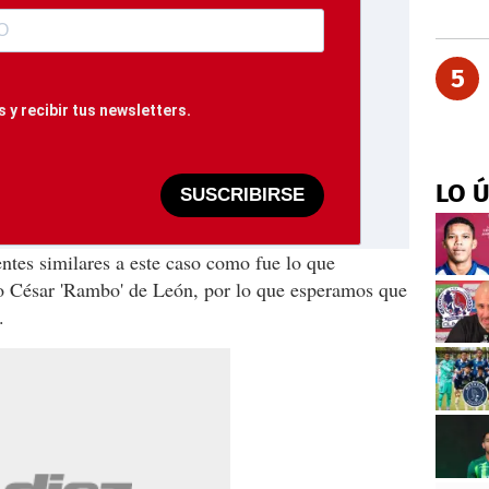
5
 y recibir tus newsletters.
LO 
SUSCRIBIRSE
tes similares a este caso como fue lo que
o César 'Rambo' de León, por lo que esperamos que
.