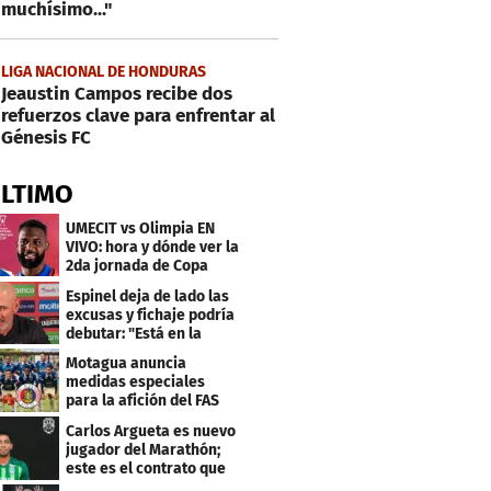
muchísimo..."
LIGA NACIONAL DE HONDURAS
Jeaustin Campos recibe dos
refuerzos clave para enfrentar al
Génesis FC
ÚLTIMO
UMECIT vs Olimpia EN
VIVO: hora y dónde ver la
2da jornada de Copa
Centroamericana
Espinel deja de lado las
excusas y fichaje podría
debutar: "Está en la
lista..."
Motagua anuncia
medidas especiales
para la afición del FAS
de El Salvador
Carlos Argueta es nuevo
jugador del Marathón;
este es el contrato que
firmó