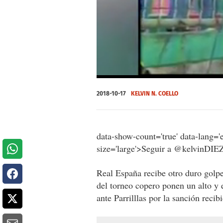
0
seconds
2018-10-17
KELVIN N. COELLO
of
0
seconds
Volume
0%
data-show-count='true' data-lang='e
size='large'>Seguir a @kelvinDIE
Real España recibe otro duro golpe
del torneo copero ponen un alto y 
ante Parrilllas por la sanción recib