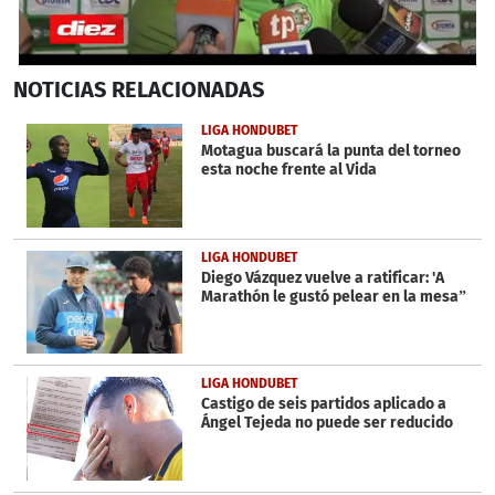
0
NOTICIAS
RELACIONADAS
seconds
of
4
LIGA HONDUBET
minutes,
Motagua buscará la punta del torneo
16
esta noche frente al Vida
seconds
LIGA HONDUBET
Diego Vázquez vuelve a ratificar: 'A
Marathón le gustó pelear en la mesa”
LIGA HONDUBET
Castigo de seis partidos aplicado a
Ángel Tejeda no puede ser reducido