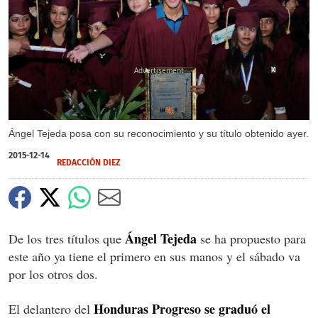
X
X
X
X
Ángel Tejeda posa con su reconocimiento y su título obtenido ayer.
2015-12-14
REDACCIÓN DIEZ
Ángel Tejeda
De los tres títulos que
se ha propuesto para
este año ya tiene el primero en sus manos y el sábado va
por los otros dos.
Honduras Progreso se graduó el
El delantero del