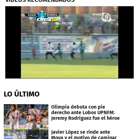
0
seconds
of
LO ÚLTIMO
27
seconds
Olimpia debuta con pie
derecho ante Lobos UPNFM:
Jeremy Rodríguez fue el héroe
Javier López se rinde ante
Moya y el motivo de caminar