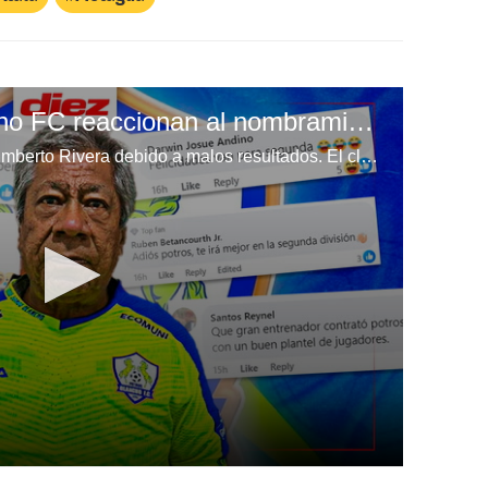
Aficionados de Olancho FC reaccionan al nombramiento de Primi Maradiaga como técnico de Potros
Olancho FC destituyó a José Humberto Rivera debido a malos resultados. El club era uno de los candidatos a pelear en la zona alta de la tabla debido a su fuerte inversión. Sin embargo, su actualidad es muy lejana a los objetivos iniciales. El presidente del equipo, Samuel García, hizo oficial la llegada de Ramón Maradiaga al equipo y así reaccionó la afición.