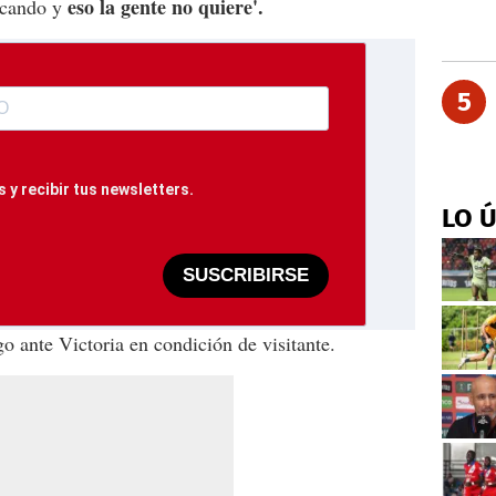
eso la gente no quiere'.
acando y
5
 y recibir tus newsletters.
LO 
SUSCRIBIRSE
 ante Victoria en condición de visitante.