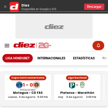
Diez
×
Descargar
Disponible en Google y IOS
LIGA HONDUBET
INTERNACIONALES
ESTADÍSTICAS
PAR
Copa Centroamericana
Liga Nacional
1 - 0
-
FINALIZADO
Motagua - CD FAS
Platense - Marathón
Jueves
6 de agosto
9:00 PM
Hoy
8 de agosto
3:00 PM