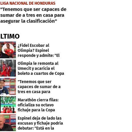
LIGA NACIONAL DE HONDURAS
"Tenemos que ser capaces de
sumar de a tres en casa para
asegurar la clasificación"
ÚLTIMO
¿Fidel Escobar al
Olimpia? Espinel
responde y admite: "El
resultado fue corto"
Olimpia le remonta al
Umecit y acaricia el
boleto a cuartos de Copa
Centroamericana
"Tenemos que ser
capaces de sumar de a
tres en casa para
asegurar la
Marathón cierra filas:
clasificación"
oficializa su octavo
fichaje para la Copa
Centroamericana
Espinel deja de lado las
excusas y fichaje podría
debutar: "Está en la