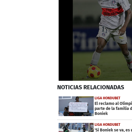
0
NOTICIAS
RELACIONADAS
seconds
of
2
LIGA HONDUBET
minutes,
El reclamo al Olimp
2
parte de la familia 
seconds
Volume
Boniek
0%
LIGA HONDUBET
'Si Boniek se va, es