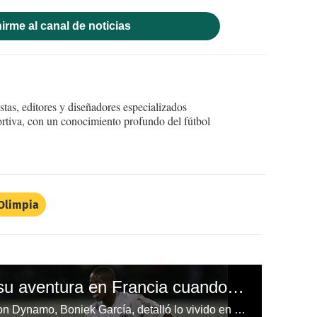
irme al canal de noticias
tas, editores y diseñadores especializados
ortiva, con un conocimiento profundo del fútbol
Olimpia
Boniek García contó su aventura en Francia cuando probó suerte con el PSG
El volante hondureño del Houston Dynamo, Boniek García, detalló lo vivido en 2008 cuando probó suerte en el PSG.