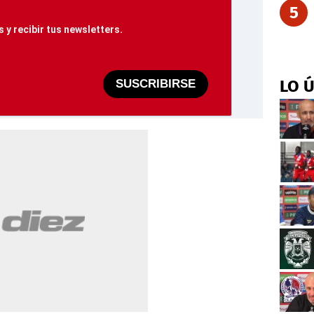
5
 y recibir tus newsletters.
LO 
SUSCRIBIRSE