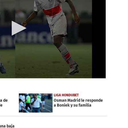
LIGA HONDUBET
ia de
Osman Madrid le responde
de
a Boniek y su familia
 una baja