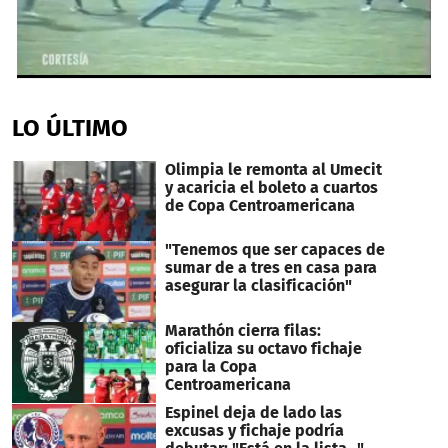
0
seconds
of
LO ÚLTIMO
1
minute,
3
Olimpia le remonta al Umecit
seconds
y acaricia el boleto a cuartos
de Copa Centroamericana
"Tenemos que ser capaces de
sumar de a tres en casa para
asegurar la clasificación"
Marathón cierra filas:
oficializa su octavo fichaje
para la Copa
Centroamericana
Espinel deja de lado las
excusas y fichaje podría