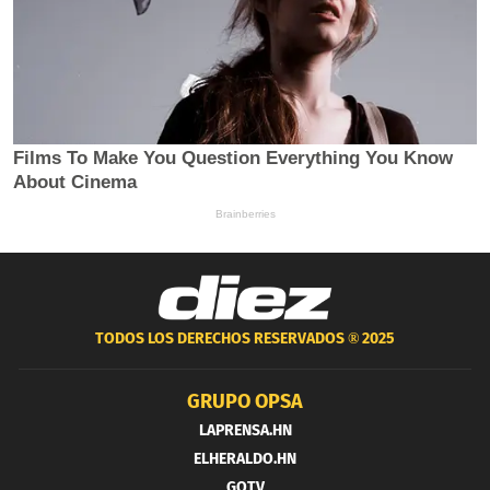
TODOS LOS DERECHOS RESERVADOS ®
2025
GRUPO OPSA
LAPRENSA.HN
ELHERALDO.HN
GOTV