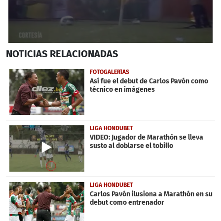
0
NOTICIAS
RELACIONADAS
seconds
of
1
FOTOGALERÍAS
minute,
Así fue el debut de Carlos Pavón como
3
técnico en imágenes
seconds
LIGA HONDUBET
VIDEO: Jugador de Marathón se lleva
susto al doblarse el tobillo
LIGA HONDUBET
Carlos Pavón ilusiona a Marathón en su
debut como entrenador